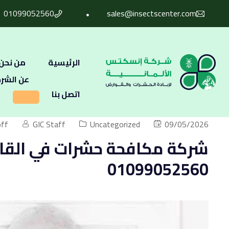
01099052560
sales@insectscenter.com
الرئيسية
من نحن
عن الشر
اتصل بنا
ff
GIC Staff
Uncategorized
09/05/2026
01099052560