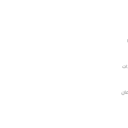
ات
مان