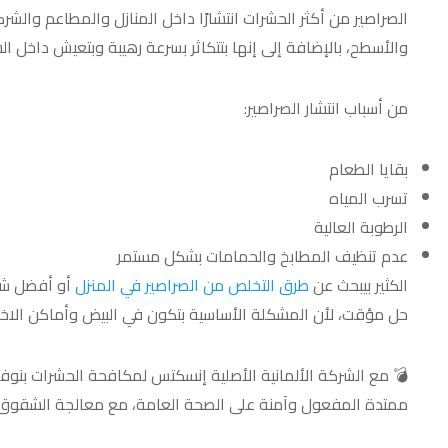
الصراصير من أكثر الحشرات انتشارًا داخل المنازل والمطاعم والشركا
والأسطح، بالإضافة إلى إنها بتتكاثر بسرعة رهيبة وبتعيش داخل ا
من أسباب انتشار الصراصير:
بقايا الطعام
تسرب المياه
الرطوبة العالية
عدم تنظيف المطابخ والحمامات بشكل مستمر
الكثير بيبحث عن
طرق التخلص من الصراصير في المنزل
أو أفضل شرك
حل مؤقت، لأن المشكلة الأساسية بتكون في البيض وأماكن الاختب
💣 مع الشركة الألمانية الأصلية إنسكتس لمكافحة الحشرات بنوفر 
ممتدة المفعول وآمنة على الصحة العامة، مع معالجة الشقوق وا