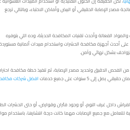
يًا
، لكن الحقيقة إن الحلول التقليدية أو استخدام المبيدات العشوائية غال
ة مصدر الإصابة الحقيقي أو البيض وأماكن الاختباء، وبالتالي ترجع
لمواد الفعالة وأحدث تقنيات المكافحة الحديثة، وده اللي بتوفره
 على أحدث أجهزة مكافحة الحشرات واستخدام مبيدات ألمانية مستوردة
لزواحف بشكل نهائي وآمن.
 من الفحص الدقيق وتحديد مصدر الإصابة، ثم تنفيذ خطة مكافحة احتراف
ى 5 سنوات على جميع خدمات
افضل شركات مكافح
لفراش داخل غرف النوم، أو وجود فئران وقوارض، أو حتى الحشرات الطا
ية للتعامل مع جميع الإصابات مهما كانت درجة انتشارها، باستخدام موا