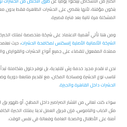
الكثير من الأشخاص بيبحثوا يوميًا عن
طرق التخلص من الحشرات نهائ
بتكون مؤقتة، لأنها بتقضي على الحشرات الظاهرة فقط بدون معالج
المشكلة مرة تانية بعد فترة قصيرة.
ومن هنا تأتي أهمية الاعتماد على شركة متخصصة تمتلك الخبرة وا
الشركة الألمانية الأصلية إنسكتس لمكافحة الحشرات
، حيث نعتمد
ممتدة المفعول للقضاء على جميع أنواع الحشرات والقوارض وا
نحن لا نقدم مجرد خدمة رش تقليدية، بل نوفر حلول متكاملة تبدأ
تناسب نوع الحشرة ومساحة المكان، مع تقديم متابعة دورية وضمان حقيقي يصل إل
الحشرات داخل القاهرة والجيزة
.
سواء كنت تعاني من انتشار الصراصير داخل المطبخ، أو ظهور بق ا
مثل الذباب والناموس، فإن فريق العمل لدينا يمتلك الخبرة الكاف
آمنة على الأطفال والصحة العامة وفعالة في نفس الوقت.