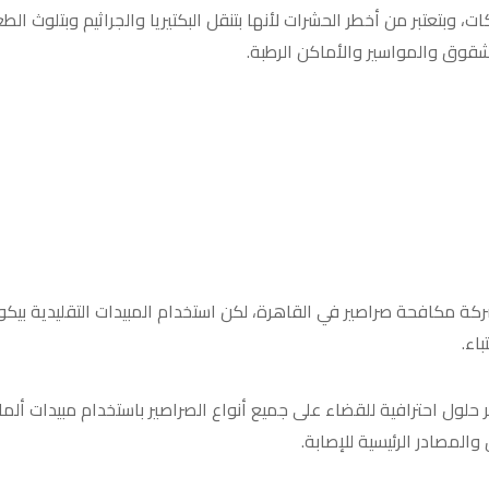
ت، وبتعتبر من أخطر الحشرات لأنها بتنقل البكتيريا والجراثيم وبتلوث الط
لشقوق والمواسير والأماكن الرطبة.
ة مكافحة صراصير في القاهرة، لكن استخدام المبيدات التقليدية بيكو
اء.
حلول احترافية للقضاء على جميع أنواع الصراصير باستخدام مبيدات ألمان
لمصادر الرئيسية للإصابة.