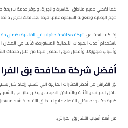
كما نغطي جميع مناطق القاهرة والجيزة، ونوفر خدمة سريعة في ن
حجم الإصابة وصعوبة السيطرة عليها فيما بعد. لذلك نحرص دائم
إذا كنت تبحث عن
شركة مكافحة حشرات في القاهرة بضمان حق
باستخدام أحدث المبيدات الألمانية المستوردة، فأنت في المكان 
وأسباب ظهورها، وأفضل طرق التخلص منها من خلال خدمات الشرك
أفضل شركة مكافحة بق الفرا
بق الفراش من أخطر الحشرات المنزلية اللي بتسبب إزعاج كبير بسبب
داخل المراتب والأثاث والأماكن الضيقة، وبيظهر غالبًا في الشقق
كبيرة جدًا، وده بيخلي القضاء عليها بالطرق التقليدية شبه مستحيل
من أهم أسباب انتشار بق الفراش: