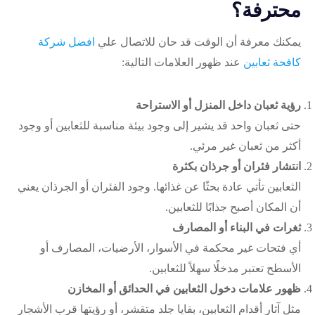
محترفة؟
يمكنك معرفة أن الوقت قد حان للاتصال علي
افضل شركة
كافحة ثعابين
عند ظهور العلامات التالية:
رؤية ثعبان داخل المنزل أو الاستراحة
حتى ثعبان واحد قد يشير إلى وجود بيئة مناسبة للثعابين أو وجود
أكثر من ثعبان غير مرئي.
انتشار فئران أو جرذان بكثرة
الثعابين تأتي عادة بحثًا عن غذائها. وجود الفئران أو الجرذان يعني
أن المكان أصبح جذابًا للثعابين.
ثغرات في البناء أو المصارف
أي فتحات غير محكمة في الأسوار، الأرضيات، المصارف أو
الأسطح تعتبر مدخلًا سهلاً للثعابين.
ظهور علامات دخول الثعابين في الحدائق أو المخازن
مثل آثار أقدام الثعابين، بقايا جلد متقشر، أو رؤيتها قرب الأشجار