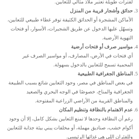
لفترات طويلة تعتبر ملاذ مثالي للثعابين.
حدائق وأشجار قريبة من المنزل
الأماكن المشجرة أو الحدائق الكثيفة توفر غطاء طبيعي للثعابين،
وتسهّل عليها الدخول عن طريق الشجيرات، الأسوار، أو فتحات
التهوية الأرضية.
مواسير صرف أو فتحات أرضية
أي فتحات في الأرض، المصارف، أو مواسير الصرف غير
المحمية تسمح للثعابين بالدخول بسهولة.
المناطق الجغرافية الطبيعية
في بعض المناطق في مصر، وجود الثعابين شائع بسبب الطبيعة
الجغرافية والمناخ، خصوصًا في الوجه البحري والصعيد
والمناطق القريبة من الأراضي الزراعية المفتوحة.
عدم الاهتمام بالنظافة وتنظيم المكان
رغم أن النظافة وحدها لا تمنع الثعابين بشكل كامل، إلا أن وجود
أكوام خشب، صناديق مهملة، أو مخلفات يبني بيئة جذابة للثعابين
وللفئران اللي هي غذائها الرئيسي.