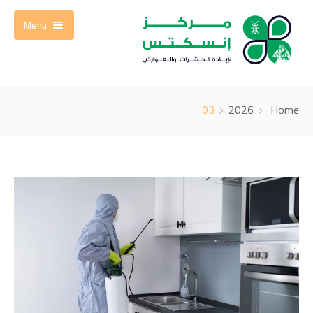
Menu
الرئيسية
03
2026
Home
من نحن
خدماتنا
إبادة الفئران
مقالات افضل خبراء اباده الحشرات
اتصل بنا
إبادة الصراصير
عن الشركة
إبادة الثعابين