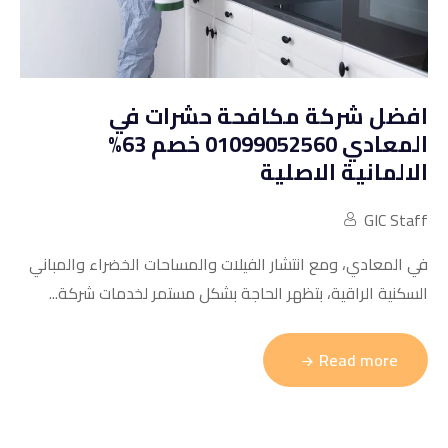
إبادة الذباب
رؤية الشركة
إبادة البق
رسالة الشركة
إبادة البراغيث
افضل شركة مكافحة حشرات في
المعادي 01099052560 خصم 63%
أهداف الشركة
إبادة العقارب
الالمانية الاصلية
إبادة السمكة الفضية
GIC Staff
إبادة الإبراص
في المعادي، ومع انتشار الفيلات والمساحات الخضراء والمباني
السكنية الراقية، بتظهر الحاجة بشكل مستمر لخدمات شركة...
إبادة السوس
إبادة القراد
Read more
إبادة النحل
إبادة النمل