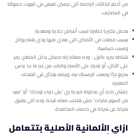
من أخطر الكائنات الزاحفة اللي ممكن تعيش في البيوت، خصوصًا
في المصايف:
بيحمل بكتيريا خطيرة تسبب أمراض جلدية ومعدية.
بيسيب فضلات في الأماكن اللي يعدي منها ودي بتنشر روائح
وتسبب حساسية.
نشاطه بيزيد بالليل… وده معناه إنه ممكن يدخل المطبخ، يمر
على الأكل، أو يتحرك على الأسرة والكنب من غير ما حد يحس.
سريع جدًا وصعب الإمساك بيه، وبيضه بيتخبّى في الفتحات
الصغيرة.
علشان كده أي محاولة فردية زي “رش دواء لوحدك” أو “مبيد
من السوبر ماركت” مش هتجيب معاه نتيجة، وده اللي بيفرق
شركة عن شركة في خدمات المكافحة.
ازاي الألمانية الأصلية بتتعامل