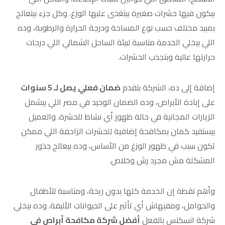
بيكون فيها حشرات صغيرة بيتغذى عليها الوزغ. وكل جزء بيتعالج
بمبيد مختلف حسب نوع المساحة ودرجة الحرارة والرطوبة، وده
اللي بيخلي الخدمة مناسبة لبيئة الساحل الشمالي اللي درجات
حرارتها عالية وبتجذب الحشرات.
إضافة إلى ده، الشركة بتقدم
ضمان فعلي يصل لـ 5 سنوات
على إبادة الأبراص، وده الضمان الوحيد في مصر اللي بيشمل
الزيارات المجانية في حالة ظهور أي نشاط للحشرة. والعميل
بيستفيد كمان بمكافحة إضافية للحشرات الزاحفة اللي ممكن
تكون سبب في ظهور الوزغ من الأساس، وده بيعالج جذور
المشكلة مش مجرد رش وخلاص.
وأهم نقطة إن الخدمة كلها بدون ريحة، ومناسبة للأطفال
والحوامل، ومفيهاش أي تأثير على الحيوانات الأليفة. وده بيخلي
شركة انسكتس بالفعل
أفضل شركة مكافحة أبراص في