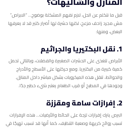
المنازل والشاليهات؟
قبل ما نتكلم عن الحل، لازم نفهم المشكلة بوضوح… “الابراص”
مش مجرد زاحف مزعج، لكنها حشرة لها أضرار كتير قد لا يعرفها
البعض، ومنها:
1. نقل البكتيريا والجراثيم
الأبراص تتغذى على الحشرات الصغيرة والفضلات، وبالتالي تحمل
كمية كبيرة من البكتيريا. ومع حركتها على الأسطح والأدراج
والحوائط، تنقل هذه الميكروبات بشكل مباشر داخل المنازل.
وجودها في المطبخ أو قرب الطعام يعتبر شيء خطير جدًا.
2. إفرازات سامة ومقززة
البرص يترك إفرازات لزجة على الحائط والأرضيات… هذه الإفرازات
تسبب روائح كريهة وصعبة التنظيف، كما أنها قد تسبب تهيجًا في