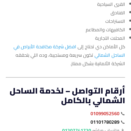
القرى السياحية
الفنادق
الاستراحات
الكافيهات والمطاعم
المحلات التجارية
كل الأماكن دي تحتاج إلى
افضل شركة مكافحة الأبراص في
الساحل الشمالي
تكون سريعة ومستجيبة، وده اللي بتحققه
الشركة الألمانية بشكل ممتاز.
أرقام التواصل – لخدمة الساحل
الشمالي بالكامل
01099052560
📞
01101780289
📞
📱 واتساب مباشر:
01207741720