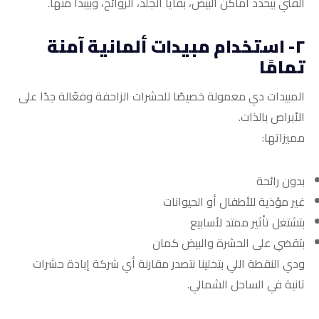
الفني بيحدد أماكن البيض، بقايا الجلد، الروائح، وبيبدأ منها.
٢- استخدام مبيدات ألمانية آمنة
تمامًا
المبيدات دي معمولة خصيصًا للحشرات الزاحفة وفعّالة جدًا على
الأبراص بالذات.
مميزاتها:
بدون رائحة
غير مؤذية للأطفال أو الحيوانات
بتشتغل تأثير ممتد لأسابيع
بتقضي على الحشرة والبيض كمان
ودي النقطة اللي بتخلينا نتصدر مقارنة أي شركة إبادة حشرات
تانية في الساحل الشمالي.