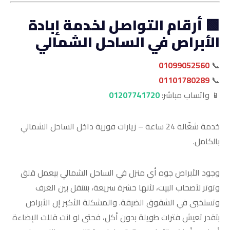
🟩 أرقام التواصل لخدمة إبادة
الأبراص في الساحل الشمالي
01099052560
📞
01101780289
📞
📱 واتساب مباشر:
01207741720
خدمة شغّالة 24 ساعة – زيارات فورية داخل الساحل الشمالي
بالكامل.
وجود الأبراص جوه أي منزل في الساحل الشمالي بيعمل قلق
وتوتر لأصحاب البيت، لأنها حشرة سريعة، بتتنقل بين الغرف
وتستخبى في الشقوق الضيقة. والمشكلة الأكبر إن الأبراص
بتقدر تعيش فترات طويلة بدون أكل، فحتى لو انت قللت الإضاءة