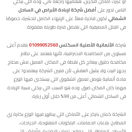
أو غيرت أماكن التخزين، هتلاقيها راجعة تاني. وده اللي بيخلي
الناس تدور على
أفضل شركة لإبادة الأبراص في الساحل
الشمالي
تكون قادرة فعلاً على الإنهاء الكامل للحشرة، خصوصًا
في الفلل المصيفية اللي بتفضل فترة طويلة مقفولة.
شركة
الألمانية الأصلية انسكتس
01099052560
بتقدم أعلى
مستوى من المكافحة الاحترافية، لأنها بتعتمد على نظام
مكافحة دقيق بيعالج كل نقطة في المكان. العميل مش محتاج
يجهز البيت ولا يشيل العفش، لأن فنيين الشركة بيعتمدوا على
مادة ألمانية بتوصل لعمق الشقوق اللي بيستخبى فيها الوزغ
مهما كان المكان ضيق. وده هو السبب اللي بيخلي نسبة الإبادة
في الساحل الشمالي أعلى من 98% خلال أول زيارة.
الشركة كمان بتركز على الأماكن اللي بيظهر فيها الوزغ بكثرة زي
المطابخ، بلاعات الحمامات، البلكونات المفتوحة، الجراجات،
الأسطح، المناطق اللي حوالين لمبات الإضاءة، وأماكن اللي