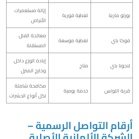
إزالة مستعمرات
بورتو مارينا
تغطية فورية
الأبراص
معالجة الفلل
فوكا باي
تغطية موسعة
المستقلة
إبادة الوزغ داخل
لاجونا باي
متاح
وخارج المنزل
مكافحة شاملة
قرية اللوتس
خدمة يومية
لكل أنواع الحشرات
أرقام التواصل الرسمية –
الشركة الألمانية الأصلية