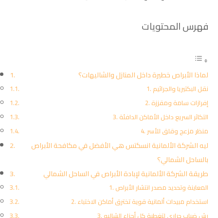
فهرس المحتويات
لماذا الأبراص خطيرة داخل المنازل والشاليهات؟
1. نقل البكتيريا والجراثيم
2. إفرازات سامة ومقززة
3. التكاثر السريع داخل الأماكن الدافئة
4. منظر مزعج وقلق للأسر
ليه الشركة الألمانية انسكتس هي الأفضل في مكافحة الأبراص
بالساحل الشمالي؟
طريقة الشركة الألمانية لإبادة الأبراص في الساحل الشمالي
1. المعاينة وتحديد مصدر انتشار الأبراص
2. استخدام مبيدات ألمانية قوية تخترق أماكن الاختباء
3. رش ضباب حراري لتغطية كل أجزاء الشاليه