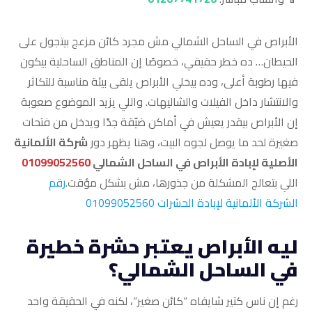
الأبراص في الساحل الشمالي مش مجرد كائن مزعج بيتجول على
الحيطان… ده خطر حقيقي، خصوصًا إن المناطق الساحلية بيكون
فيها رطوبة أعلى، وده بيخلي الأبراص يلقى بيئة مناسبة للتكاثر
والانتشار داخل الفيلات والشاليهات. واللي يزيد الموضوع صعوبة
إن الأبراص بيقدر يعيش في أماكن ضيّقة جدًا ويدخل من فتحات
صغيرة لحد ما يوصل لجوه البيت، وهنا يظهر دور
شركة الألمانية
الأصلية لإبادة الأبراص في الساحل الشمالي
01099052560
اللي بتعالج المشكلة من جذورها، مش بشكل مؤقت.
رقم
الشركة الألمانية لإبادة الحشرات 01099052560
ليه الأبراص يعتبر حشرة خطيرة
في الساحل الشمالي؟
رغم إن ناس كتير شايفاه “كائن صغير”، لكنه في الحقيقة واحد