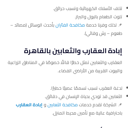
تتلف الأسلاك الكهربائية وتسبب حرائق.
تلوث الطعام بالبول والبراز.
📌 لذلك وفرنا خدمة
مكافحة الفئران
بأحدث الوسائل (مصائد –
طعوم – رش وقائي).
إبادة العقارب والثعابين بالقاهرة
العقارب والثعابين تمثل خطرًا قاتلًا خصوصًا في المناطق الزراعية
والبيوت القريبة من الأراضي الفضاء.
لدغة العقرب تسبب تسممًا عصبيًا خطيرًا.
الثعابين قد تودي بحياة الإنسان في دقائق.
📌 الشركة تقدم خدمات
مكافحة الثعابين
و
إبادة العقارب
باحترافية عالية مع تأمين محيط المنزل.