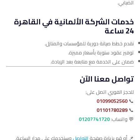
الضبابي.
خدمات الشركة الألمانية في القاهرة
24 ساعة
نقدم خطط صيانة دورية للمؤسسات والمنازل.
توفير عقود سنوية بأسعار مميزة.
ضمان على الخدمة مع متابعة بعد الإبادة.
تواصل معنا الآن
للحجز الفوري اتصل على:
01099052560
📞
01101780289
📞
💬 واتساب:
01207741720
📌 أو قم بزيارة صفحة
التواصل
وسنخدمك على مدار الساعة.