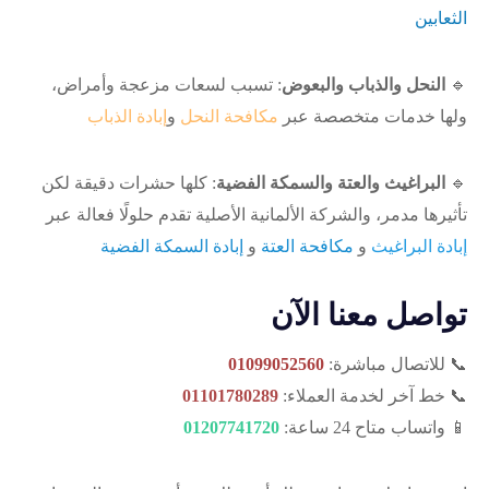
الثعابين
🔹
النحل والذباب والبعوض
: تسبب لسعات مزعجة وأمراض،
ولها خدمات متخصصة عبر
مكافحة النحل
و
إبادة الذباب
🔹
البراغيث والعتة والسمكة الفضية
: كلها حشرات دقيقة لكن
تأثيرها مدمر، والشركة الألمانية الأصلية تقدم حلولًا فعالة عبر
إبادة البراغيث
و
مكافحة العتة
و
إبادة السمكة الفضية
تواصل معنا الآن
📞 للاتصال مباشرة:
01099052560
📞 خط آخر لخدمة العملاء:
01101780289
📱 واتساب متاح 24 ساعة:
01207741720