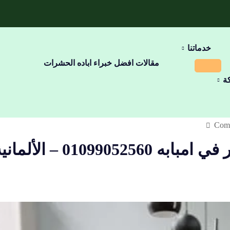
خدماتنا
مقالات افضل خبراء اباده الحشرات
ة
Comm
الشركه الألمانيه لأباده الصراصير في امبابه 01099052560 – الأ