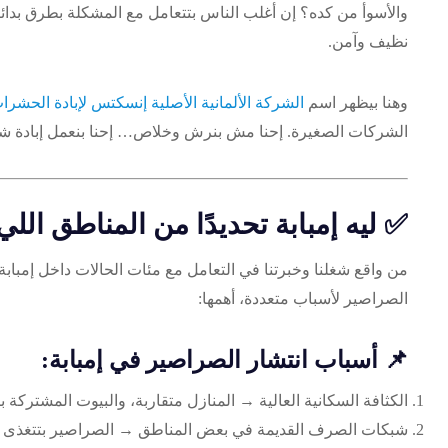
والأسوأ من كده؟ إن أغلب الناس بتتعامل مع المشكلة بطرق بدائي
نظيف وآمن.
وهنا بيظهر اسم
الشركة الألمانية الأصلية إنسكتس لإبادة الحشرا
الشركات الصغيرة. إحنا مش بنرش وخلاص… إحنا بنعمل إبادة شاملة 
✅ ليه إمبابة تحديدًا من المناطق الل
من واقع شغلنا وخبرتنا في التعامل مع مئات الحالات داخل إمبابة
الصراصير لأسباب متعددة، أهمها:
📌 أسباب انتشار الصراصير في إمبابة:
الكثافة السكانية العالية → المنازل متقاربة، والبيوت المشترك
شبكات الصرف القديمة في بعض المناطق → الصراصير بتتغذى عل