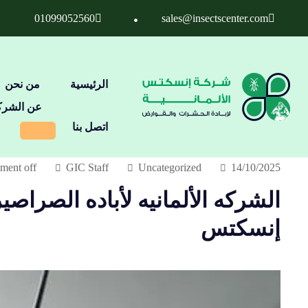
01099052560
sales@insectscenter.com
الرئيسية
من نحن
عن الشرك
اتصل بنا
ent off
GIC Staff
Uncategorized
14/10/2025
إنسكتس