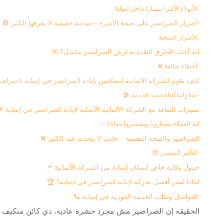
الأنواع الأكثر انتشارًا داخل إمبابة:
🚫 أضرار الصراصير على صحة الأسرة – صدمة حقيقية لا يعرفها الكثير!
الأضرار الصحية:
🎯 ليه أغلب الطرق التقليدية لرش الصراصير بتفشل؟
❌ أخطاء شائعة:
🎯 كيف تقوم الشركة الألمانية إنسكتس بإبادة الصراصير في إمبابة باحترافي
🛠️ خطواتنا أثناء تنفيذ الخدمة:
🌟 مميزات التعاقد مع الشركة الألمانية الأصلية لإبادة الصراصير في إمبابة
✅ ليه العملاء بيختارونا ويستمروا معانا؟
❌ الصراصير والصحة النفسية – جانب لا يتحدث عنه الكثير
😨 التأثير النفسي:
📌 جدول وقاية خاص لسكان إمبابة من الشركة الألمانية
🏆 لماذا نُعتبر أفضل شركة لإبادة الصراصير في إمبابة؟
📞 للتواصل وطلب الخدمة الفورية في إمبابة:
الحقيقة إن الصراصير مش مجرد حشرة عادية، دي كائن متكيف و