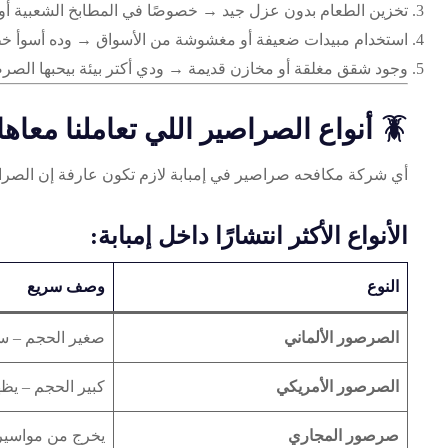
تخزين الطعام بدون عزل جيد → خصوصًا في المطابخ الشعبية أو أ
استخدام مبيدات ضعيفة أو مغشوشة من الأسواق → وده أسوأ خطأ
وجود شقق مغلقة أو مخازن قديمة → ودي أكتر بيئة بيحبها الصر
🪳 أنواع الصراصير اللي تعاملنا معاها في إمبابة
أي شركة مكافحه صراصير في إمبابة لازم تكون عارفة إن الصراص
الأنواع الأكثر انتشارًا داخل إمبابة:
النوع
وصف سريع
الصرصور الألماني
صغير الحجم – سر
الصرصور الأمريكي
كبير الحجم – يظ
صرصور المجاري
يخرج من مواسي