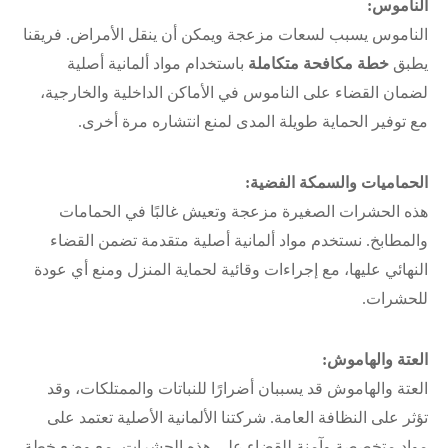
الناموس:
الناموس يسبب لسعات مزعجة ويمكن أن ينقل الأمراض. فريقنا
يطبق
خطة مكافحة متكاملة
باستخدام مواد ألمانية أصلية
لضمان القضاء على الناموس في الأماكن الداخلية والخارجية،
مع توفير الحماية طويلة المدى لمنع انتشاره مرة أخرى.
الحماميات والسمكة الفضية:
هذه الحشرات الصغيرة مزعجة وتعيش غالبًا في الحمامات
والمطابخ. نستخدم مواد ألمانية أصلية متقدمة تضمن القضاء
النهائي عليها، مع إجراءات وقائية لحماية المنزل ومنع أي عودة
للحشرات.
العتة والهاموش:
العتة والهاموش قد يسببان أضرارًا للنباتات والممتلكات، وقد
تؤثر على النظافة العامة. شركتنا الألمانية الأصلية تعتمد على
مواد متخصصة وآمنة للقضاء على هذه الحشرات، مع وضع خطة