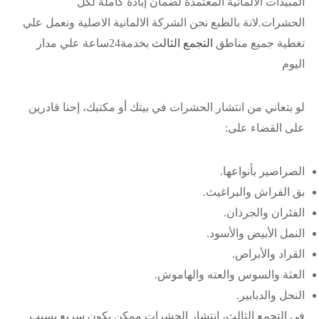
المبيدات الألمانية المعتمدة لضمان إبادة كاملة لكل
الحشرات.لانة بالطبع نحن الشركة الالمانية الاصلية ونعمل علي
تغطية جميع مناطق
التجمع الثالث
بخدمة24ساعة علي مدار
اليوم
لو بتعاني من انتشار الحشرات في بيتك أو مكتبك، إحنا قادرين
على القضاء على:
الصراصير بأنواعها.
بق الفراش والبراغيث.
الفئران والجرذان.
النمل الأبيض والأسود.
القراد والأبراص.
العثة والسوس والعته والهاموش.
النحل والدبابير.
في التجمع الثالث، انتشار الحشرات ممكن يكون سريع بسبب