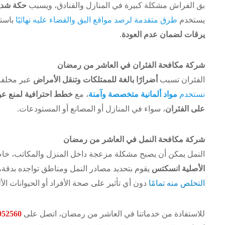
بق الفراش مشكلة كبيرة في المنازل والفنادق، ويسبب
حكة شديد
يستخدم
طرق متقدمة لرصد مواقع البق والقضاء عليه نهائيًا
باست
يرقات لضمان عدم العودة
.
شركة مكافحة الفئران في العاشر من رمضان
الفئران تسبب
أضرارًا بالغة للممتلكات وتنقل الأمراض
عبر مخلفا
نستخدم
مواد ألمانية متخصصة وآمنة
، مع
خطط احترافية لمنع عو
على الفئران
، سواء في المنازل أو المصانع أو المستودعات.
شركة مكافحة النمل في العاشر من رمضان
النمل يمكن أن يصبح مشكلة مزعجة داخل المنزل والمكاتب، خاصة 
الأصلية انسكتس
يقوم بتحديد مصادر النمل ومناطق تواجده بدقة
التخلص منه تمامًا
دون أي تأثير على صحة الأفراد أو الحيوانات الأل
للاستفادة من خدماتنا في العاشر من رمضان، اتصل على
052560