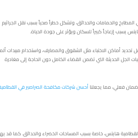
ي المطابخ والحمامات والحدائق، وتشكل خطراً صحياً بسبب نقل الجراثيم
تس يسبب إزعاجاً كبيراً للسكان ويؤثر على جودة الحياة.
ل تحديد أماكن الاختباء مثل الشقوق والمصارف، واستخدام مبيدات ألما
ت الجل الحديثة التي تضمن القضاء الكامل دون الحاجة إلى مغادرة
 وضمان فعلي، مما يجعلنا
أحسن شركات مكافحة الصراصير في القطامية
 القطامية هايتس، خاصة بسبب المساحات الخضراء والحدائق. كما قد يه