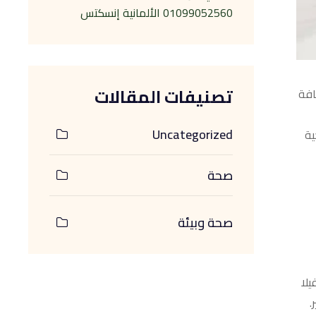
01099052560 الألمانية إنسكتس
تصنيفات المقالات
افة
Uncategorized
ية
صحة
صحة وبيئة
لا
.