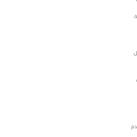
ة
ل
دم