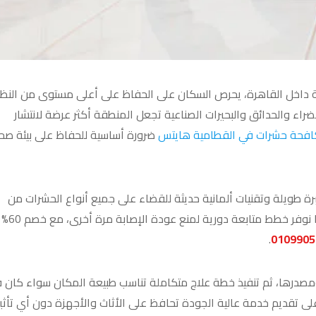
ية داخل القاهرة، يحرص السكان على الحفاظ على أعلى مستوى من النظ
راء والحدائق والبحيرات الصناعية تجعل المنطقة أكثر عرضة لانتشار
فحة حشرات في القطامية هايتس
ضرورة أساسية للحفاظ على بيئة صح
برة طويلة وتقنيات ألمانية حديثة للقضاء على جميع أنواع الحشرات من
الجذور، مع استخدام مبيدات آمنة ومعتمدة من وزارة الصحة. كما نوفر خطط متابعة دورية لمنع عودة الإصابة مرة أخرى، مع خصم 60%
.
0109905
مصدرها، ثم تنفيذ خطة علاج متكاملة تناسب طبيعة المكان سواء كان في
تقديم خدمة عالية الجودة تحافظ على الأثاث والأجهزة دون أي تأثير