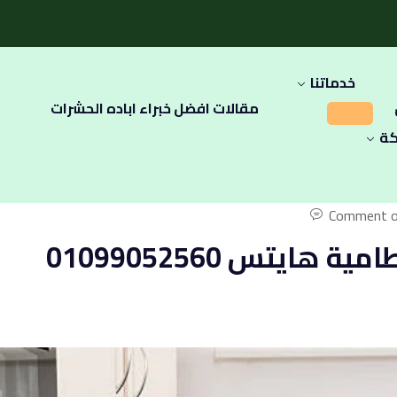
خدماتنا
مقالات افضل خبراء اباده الحشرات
كة
Comment o
شركة مكافحة حشرات في القطامية هايتس 01099052560