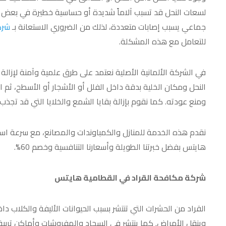
لسعات النحل قد تسبب آلاماً شديدة أو حساسية خطيرة في بعض ال
جماعي يسبب إصابات متعددة، لذلك من الضروري الاستعانة بـ
شرك
للتعامل مع هذه المشكلة.
في الشركة الألمانية الأصلية نعتمد على طرق علمية وآمنة لإزالة
النحل ومكان الخلية بدقة داخل الفلل أو الأشجار أو الأسطح، ثم
ومنع عودته. كما نقوم بإزالة بقايا الشمع والخلايا التي قد تجذب
نقدم هذه الخدمة للمنازل والكمباوندات والمصانع، مع سرعة ا
هايتس بفضل خبرتنا الطويلة وأسعارنا التنافسية وخصم 60%.
شركة مكافحة القراد في القطامية هايتس
القراد من الحشرات التي تنتشر بسبب الحيوانات الأليفة والكلاب 
وينقل الأمراض. كما ينتشر في السجاد والمفروشات وأماكن تربية ا