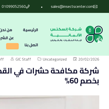
01099052560
sales@insectscenter.com
الرئيسية
من نحن
عن الشر
اتصل بنا
ff
GIC Staff
Uncategorized
20/02/2026
بخصم 60%