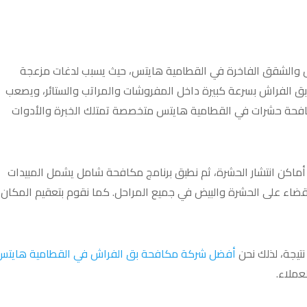
لل والشقق الفاخرة في القطامية هايتس، حيث يسبب لدغات مزعجة
بق الفراش بسرعة كبيرة داخل المفروشات والمراتب والستائر، ويصعب
مكافحة حشرات في القطامية هايتس متخصصة تمتلك الخبرة والأدوات
أماكن انتشار الحشرة، ثم نطبق برنامج مكافحة شامل يشمل المبيدات
القضاء على الحشرة والبيض في جميع المراحل. كما نقوم بتعقيم المكان
نتيجة، لذلك نحن
أفضل شركة مكافحة بق الفراش في القطامية هايتس
عملاء.