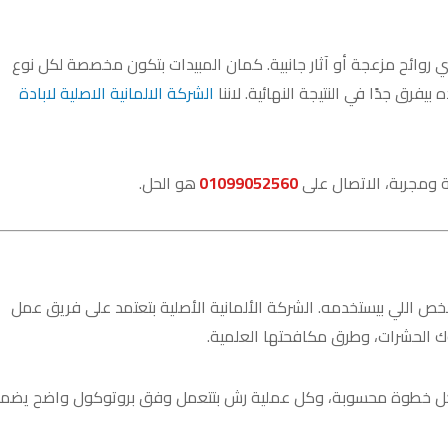
 روائح مزعجة أو آثار جانبية. كمان المبيدات بتكون مخصصة لكل نوع
يفرق جدًا في النتيجة النهائية. لاننا
الشركة الالمانية الاصلية لابادة
 ومجربة، الاتصال على
01099052560
هو الحل.
اللي بيستخدمه. الشركة الألمانية الأصلية بتعتمد على فريق عمل
ك الحشرات، وطرق مكافحتها العلمية.
فيذ. كل خطوة محسوبة، وكل عملية رش بتتعمل وفق بروتوكول واضح يضم