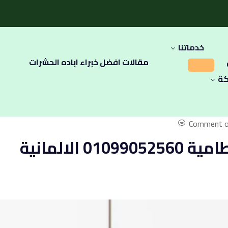
خدماتنا
مقالات افضل خبراء اباده الحشرات
كة
Comment o
شركة مكافحة حشرات في القطامية 01099052560 الالمانية