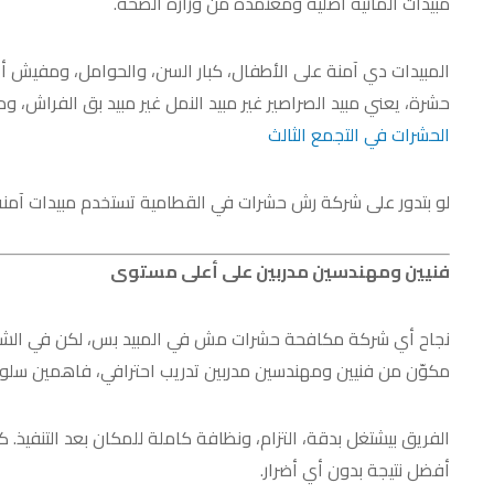
مبيدات ألمانية أصلية ومعتمدة من وزارة الصحة.
المبيدات دي آمنة على الأطفال، كبار السن، والحوامل، ومفيش أي
حشرة، يعني مبيد الصراصير غير مبيد النمل غير مبيد بق الفراش، وده ب
الحشرات في التجمع الثالث
لو بتدور على شركة رش حشرات في القطامية تستخدم مبيدات آمنة
فنيين ومهندسين مدربين على أعلى مستوى
نجاح أي شركة مكافحة حشرات مش في المبيد بس، لكن في الشخص 
مكوّن من فنيين ومهندسين مدربين تدريب احترافي، فاهمين سلو
الفريق بيشتغل بدقة، التزام، ونظافة كاملة للمكان بعد التن
أفضل نتيجة بدون أي أضرار.